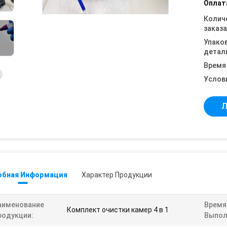
Оплат
Колич
заказа
Упако
детал
Время
Услов
Л
обная Информация
Характер Продукции
аименование
Время
Комплект очистки камер 4 в 1
родукции:
Выпол