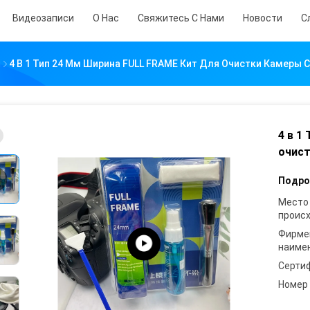
Видеозаписи
О Нас
Свяжитесь С Нами
Новости
С
я
4 В 1 Тип 24 Мм Ширина FULL FRAME Кит Для Очистки Камеры 
4 в 1
очист
Подро
Место
проис
Фирме
наиме
Серти
Номер