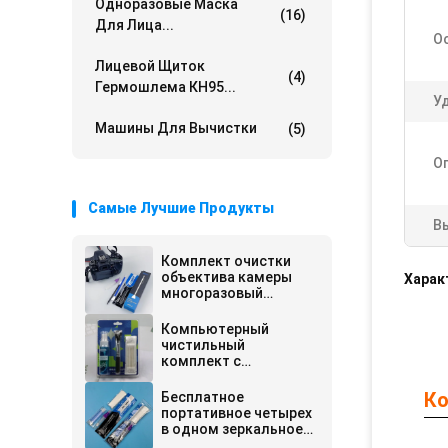
Одноразовые Маска
(16)
Для Лица...
О
Лицевой Щиток
(4)
Гермошлема КН95...
У
Машины Для Вычистки
(5)
О
Самые Лучшие Продукты
В
Комплект очистки
объектива камеры
Харак
многоразовый
нетоксичный
сенсорный сборник
Компьютерный
для устранения пыли
чистильный
комплект с
жидкостью
Ко
Бесплатное
портативное четырех
в одном зеркальное
зеркало APS-C