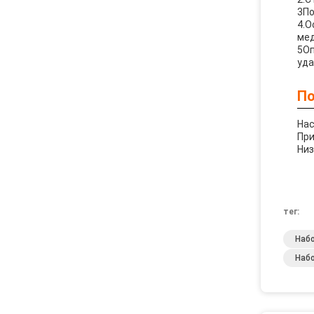
3По
4.О
мед
5Оп
уда
По
Нас
При
Ни
тег:
Наб
Наб