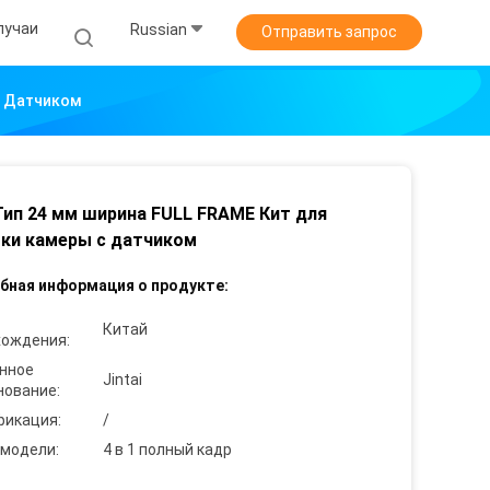
лучаи
Russian
Отправить запрос
С Датчиком
 Тип 24 мм ширина FULL FRAME Кит для
ки камеры с датчиком
бная информация о продукте:
Китай
хождения:
нное
Jintai
нование:
фикация:
/
 модели:
4 в 1 полный кадр