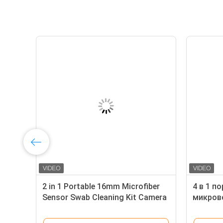
2 в 1 микроволокно APS-C
2 in 
с
сенсор очистки мазки CMOS Кит
Senso
для очистки камеры с
Clean
ки
жидкостью
with 