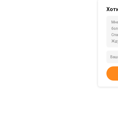
Хоти
Мне
бол
Спа
Жду