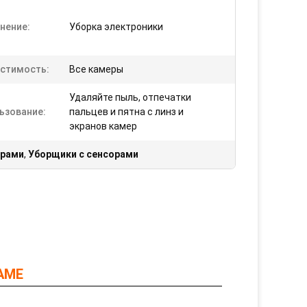
нение:
Уборка электроники
стимость:
Все камеры
Удаляйте пыль, отпечатки
ьзование:
пальцев и пятна с линз и
экранов камер
драми
,
Уборщики с сенсорами
RAME