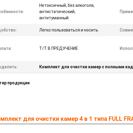
Нетоксичный, без алкоголя,
собенности:
антистатический,
Приме
антитуманный
добство:
Легко пользоваться и носить
Совме
плата:
T/T В ПРЕДУЧЕНИЕ
Испол
ыделить:
Комплект для очистки камер с полными ка
тер продукции
мплект для очистки камер 4 в 1 типа FULL F