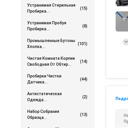
Устранимая Стерильная
(15)
Пробирка...
Устранимая Пробуя
(8)
Пробирка...
Промышленные Бутоны
(101)
Хлопка...
Чистая Комната Корпии
(14)
Свободная От Обтир...
Пробирки Чистки
(44)
Датчика...
Антистатическая
(2)
Подр
Одежда...
Набор Собрания
(13)
Н
Образца...
П