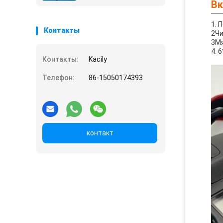
Вк
Комплект очистки
камеры Комплект
очистки датчика
1. 
Контакты
2Чи
3Мя
4. 
Контакты:
Kacily
Телефон:
86-15050174393
контакт