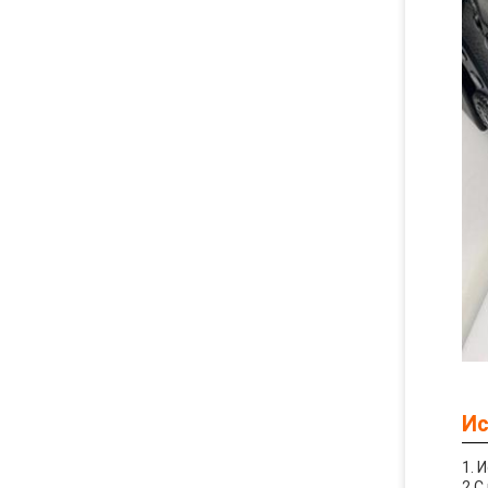
Ис
1. 
2.С