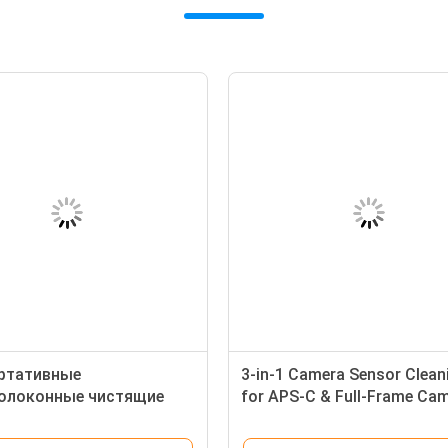
1 Portable 16mm Microfiber
4 в 1 портативные
r Swab Cleaning Kit Camera
микроволоконные чист
er DSLR Camera Cleaning Kit
салфетки Уборщик экра
Liquid
Компьютерный линзов