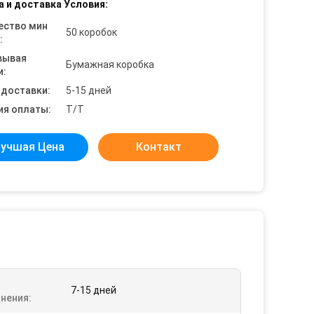
а и доставка Условия:
ество мин
50 коробок
:
вывая
Бумажная коробка
и:
 доставки:
5-15 дней
ия оплаты:
T/T
учшая Цена
Контакт
7-15 дней
нения: