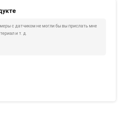
дукте
амеры с датчиком не могли бы вы прислать мне
ериал и т. д.