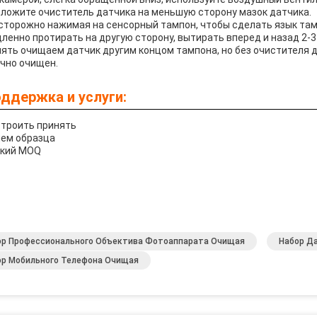
ложите очиститель датчика на меньшую сторону мазок датчика.
сторожно нажимая на сенсорный тампон, чтобы сделать язык там
ленно протирать на другую сторону, вытирать вперед и назад 2-3
ять очищаем датчик другим концом тампона, но без очистителя д
чно очищен.
ддержка и услуги:
троить принять
ем образца
зкий MOQ
ор Профессионального Объектива Фотоаппарата Очищая
Набор Д
ор Мобильного Телефона Очищая