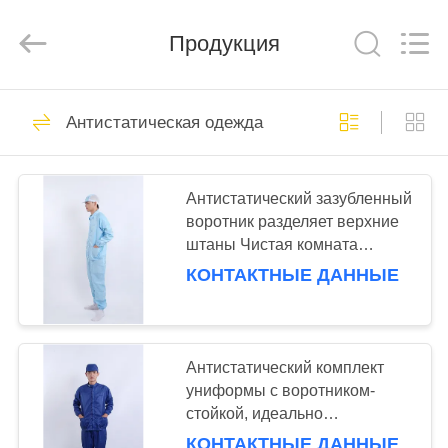
suzhou
jintai
antistatic
products
Продукция
co.ltd.
All
Rights
Reserved.
ДОМОЙ
288
Антистатическая одежда
пробирки чистки
ПРОДУКТЫ
пены
Антистатический зазубленный
воротник разделяет верхние
ВИДЕОЗАПИСИ
штаны Чистая комната
одобрена для
КОНТАКТНЫЕ ДАННЫЕ
О
контролируемых условий
Белой / Синей / Розовой /
234
НАС
Черной
Пробирки
Антистатический комплект
ЭКСКУРСИЯ
униформы с воротником-
подсказки пены
стойкой, идеально
ПО
подходящий для
КОНТАКТНЫЕ ДАННЫЕ