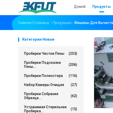
Домой
Продукты
Главная Страница
Продукция
Машины Для Вычист
Категории Новые
Пробирки Чистки Пены
(253)
Пробирки Подсказки
(206)
Пены...
Пробирки Полиэстера
(116)
Набор Камеры Очищая
(27)
Пробирки Собрания
(62)
Образца...
Устранимая Стерильная
(15)
Пробирка...