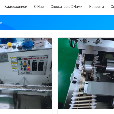
Видеозаписи
О Нас
Свяжитесь С Нами
Новости
С
ки