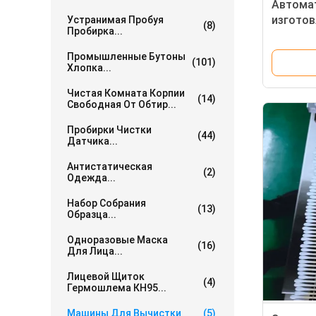
Автома
изготов
Устранимая Пробуя
(8)
Пробирка...
вазков
Промышленные Бутоны
(101)
Хлопка...
Чистая Комната Корпии
(14)
Свободная От Обтир...
Пробирки Чистки
(44)
Датчика...
Антистатическая
(2)
Одежда...
Набор Собрания
(13)
Образца...
Одноразовые Маска
(16)
Для Лица...
Лицевой Щиток
(4)
Гермошлема КН95...
Машины Для Вычистки
(5)