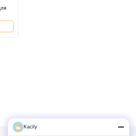
для
ий в
Kacily