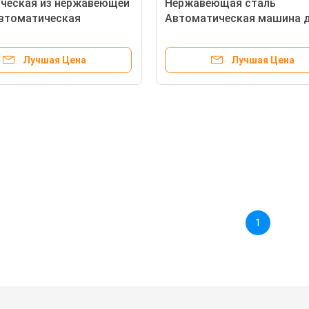
ческая из нержавеющей
Нержавеющая сталь
втоматическая
Автоматическая машина 
ьная хлопковая
вытирания электрическая
ная машина 100 мочинок
природа цвет 100 вытиран
Лучшая Цена
Лучшая Цена
ту Мощность
минуту
1