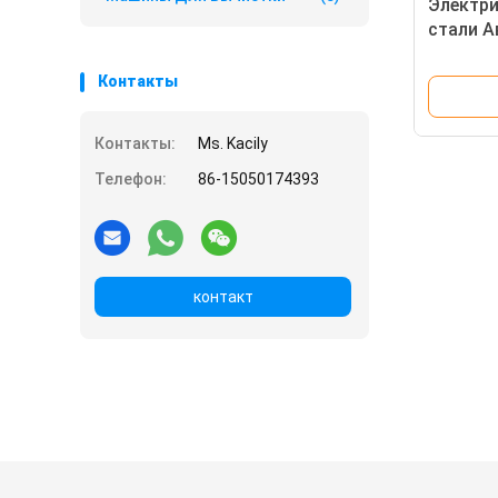
Электри
стали А
натурал
мочаль
Контакты
в мину
Контакты:
Ms. Kacily
Телефон:
86-15050174393
контакт