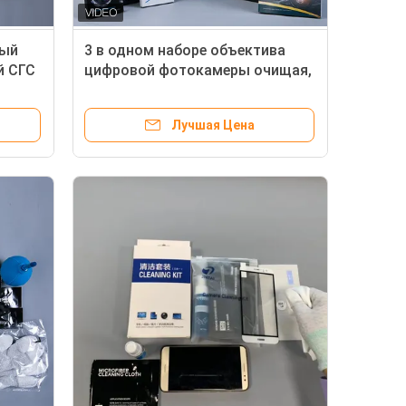
ный
3 в одном наборе объектива
й СГС
цифровой фотокамеры очищая,
чищая
обслуживание ОЭМ чистки
ноутбука установленное
Лучшая Цена