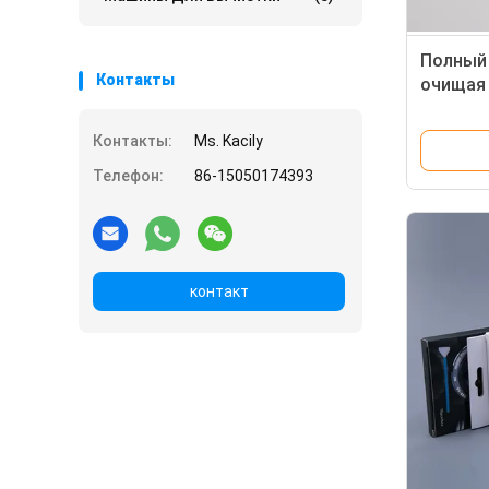
Полный
Контакты
очищая 
датчик
Контакты:
Ms. Kacily
Телефон:
86-15050174393
контакт