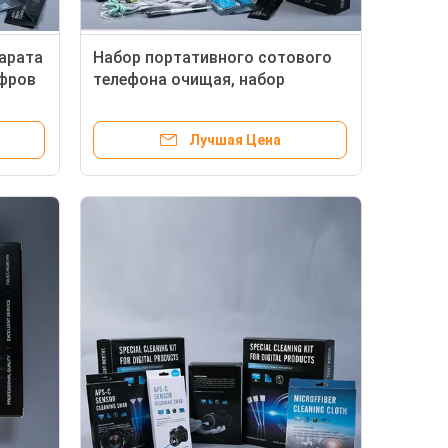
арата
Набор портативного сотового
фров
телефона очищая, набор
о
датчика Дслр очищая легкий
для использования
Лучшая Цена