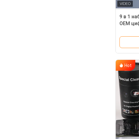
9 в 1 на
OEM ци
очищая
Hot