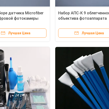
боре датчика Microfiber
Набор АПС-К 9 облегченно
фровой фотокамеры
объектива фотоаппарата
очищая в одном с чистой
пробиркой хлопка
Лучшая Цена
Лучшая Цена