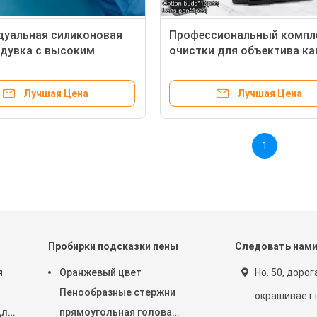
дуальная силиконовая
Профессиональный компл
дувка с высоким
очистки для объектива к
 воздуха для очистки
и датчика 5 в 1. Высокая
ва камеры с мягкой
способность к очистке с
Лучшая Цена
Лучшая Цена
ой
помощью микровабб, ткан
жидкости и сенсорного ва
1
Пробирки подсказки пены
Следовать нам
я
Оранжевый цвет
Но. 50, дорог
Пенообразные стержни
окрашивает 
для
прямоугольная голова