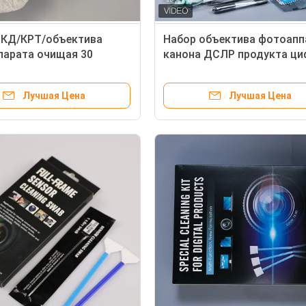
ЛКД/КРТ/объектива
Набор объектива фотоапп
парата очищая 30
канона ДСЛР продукта ци
нных СГС емкости
очищая, набор мобильног
ка Мл
телефона очищая
Лучшая Цена
Лучшая Цена