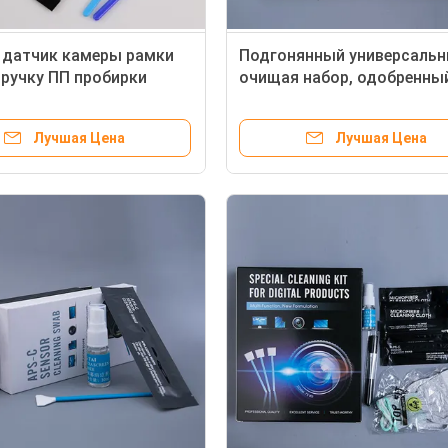
 датчик камеры рамки
Подгонянный универсаль
ручку ПП пробирки
очищая набор, одобренны
а Микрофибер
набора объектива Дслр о
Лучшая Цена
Лучшая Цена