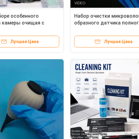
аборе особенного
Набор очистки микроволо
 камеры очищая с
образного датчика полно
и чистки
кадра APS-C
Лучшая Цена
Лучшая Цена