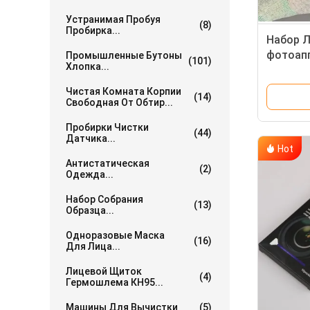
Устранимая Пробуя
(8)
Пробирка...
Набор 
фотоап
Промышленные Бутоны
(101)
Хлопка...
одобре
уборщи
Чистая Комната Корпии
(14)
Свободная От Обтир...
Пробирки Чистки
(44)
Датчика...
Hot
Антистатическая
(2)
Одежда...
Набор Собрания
(13)
Образца...
Одноразовые Маска
(16)
Для Лица...
Лицевой Щиток
(4)
Гермошлема КН95...
Машины Для Вычистки
(5)