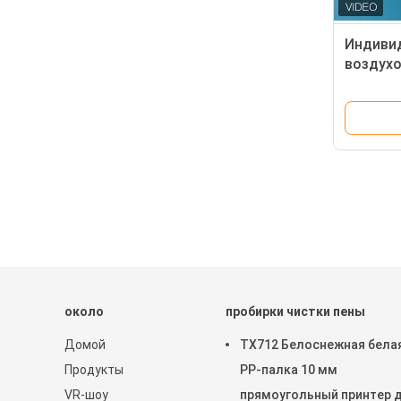
Индиви
воздухо
потоком
объекти
насадк
около
пробирки чистки пены
Домой
TX712 Белоснежная бела
Продукты
PP-палка 10 мм
VR-шоу
прямоугольный принтер 