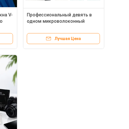
кна V-
Профессиональный девять в
го
одном микроволоконный
датчик Сваб очистка экрана
Спрей очистка линз Комплект
Лучшая Цена
очистки камеры Комплект
очистки с Ари-душилкой