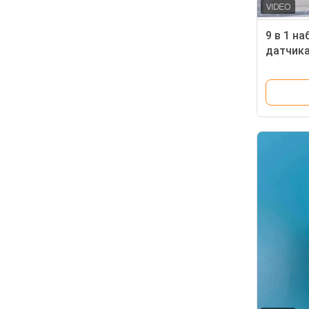
9 в 1 н
датчика
брызгам