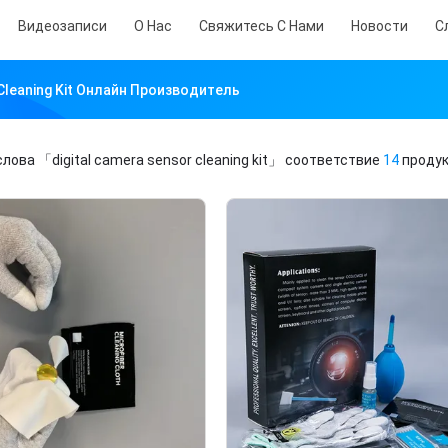
Видеозаписи
О Нас
Свяжитесь С Нами
Новости
С
 Cleaning Kit Онлайн Производитель
слова
「digital camera sensor cleaning kit」
соответствие
14
продук