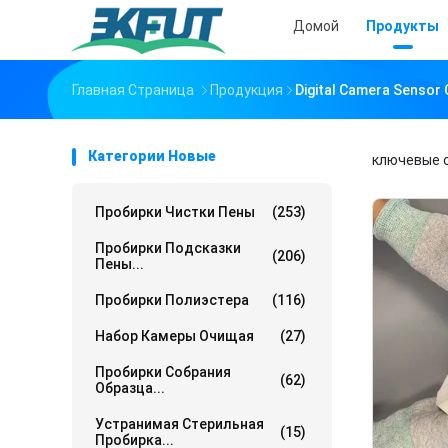
Домой
Продукты
Главная Страница
Продукция
Digital Camera Sensor
Категории Новые
ключевые 
Пробирки Чистки Пены
(253)
Пробирки Подсказки
(206)
Пены...
Пробирки Полиэстера
(116)
Набор Камеры Очищая
(27)
Пробирки Собрания
(62)
Образца...
Устранимая Стерильная
(15)
Пробирка...