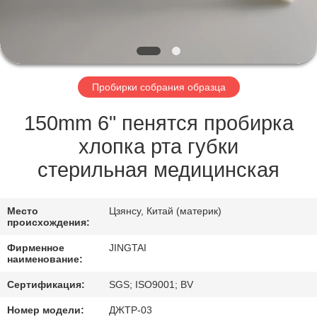
ЗАВОДУ
КОНТРОЛЬ
КАЧЕСТВА
Пробирки собрания образца
СВЯЖИТЕСЬ
150mm 6" пенятся пробирка
С
хлопка рта губки
НАМИ
стерильная медицинская
НОВОСТИ
Место
Цзянсу, Китай (материк)
происхождения:
Фирменное
JINGTAI
СЛУЧАИ
наименование:
Сертификация:
SGS; ISO9001; BV
ЗАПРОСИТЕ
Номер модели:
ДЖТР-03