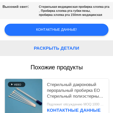
ЦИТАТУ
Высокий свет:
Стерильная медицинская пробирка хлопка рта
,
,
Пробирка хлопка рта губки пены
пробирка хлопка рта 150mm медицинская
КАРТА
САЙТА
КОНТАКТНЫЕ ДАННЫЕ!
PRIVACY
РАСКРЫТЬ ДЕТАЛИ
POLICY
Похожие продукты
Стерильный дакроновый
пероральный пробирка EO
Стерильный полиэстерный
пробирка для сбора проб
Подлежит обсуждению MOQ:1000 шт.
VTM Kit
КОНТАКТНЫЕ ДАННЫЕ