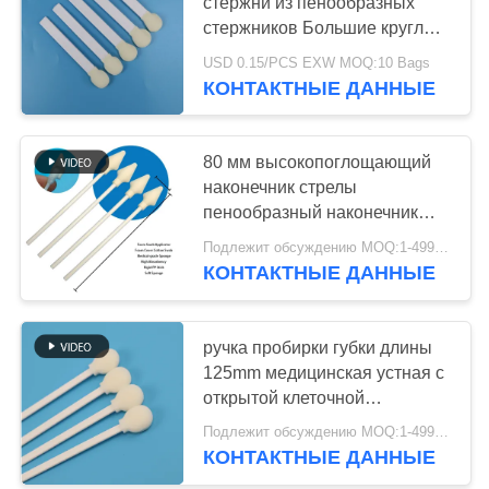
ЦИТАТУ
стержни из пенообразных
стержников Большие круглые
стержни из пенообразных
USD 0.15/PCS EXW MOQ:10 Bags
КАРТА
стержников
КОНТАКТНЫЕ ДАННЫЕ
САЙТА
80 мм высокопоглощающий
PRIVACY
наконечник стрелы
POLICY
пенообразный наконечник
промывка медицинская губка
Подлежит обсуждению MOQ:1-499 Bags
палка для точной очистки
КОНТАКТНЫЕ ДАННЫЕ
ручка пробирки губки длины
125mm медицинская устная с
открытой клеточной
структурой
Подлежит обсуждению MOQ:1-499 части
КОНТАКТНЫЕ ДАННЫЕ