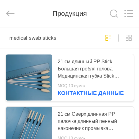
suzhou
jintai
antistatic
products
Продукция
co.ltd.
All
Rights
Reserved.
ДОМОЙ
medical swab sticks
ПРОДУКТЫ
21 см длинный PP Stick
Большая гребля голова
ВИДЕОЗАПИСИ
Медицинская губка Stick
Trocar Стирать пенообразный
MOQ:10 сумок
О
мазок
КОНТАКТНЫЕ ДАННЫЕ
НАС
21 см Сверх длинная PP
ЭКСКУРСИЯ
палочка длинный пенный
наконечник промывка
ПО
медицинская губка палочка
MOQ:10 сумок