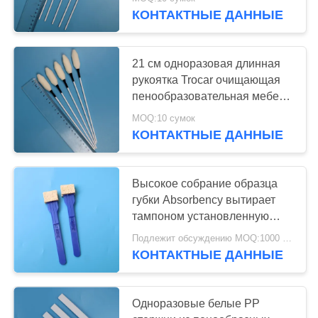
ЗАВОДУ
Trocar вытирать промывка
КОНТАКТНЫЕ ДАННЫЕ
КОНТРОЛЬ
21 см одноразовая длинная
КАЧЕСТВА
рукоятка Trocar очищающая
пенообразовательная мебель
медицинская губка
СВЯЖИТЕСЬ
MOQ:10 сумок
КОНТАКТНЫЕ ДАННЫЕ
С
НАМИ
Высокое собрание образца
губки Absorbency вытирает
НОВОСТИ
тампоном установленную
ручку
Подлежит обсуждению MOQ:1000 ПК
СЛУЧАИ
КОНТАКТНЫЕ ДАННЫЕ
ЗАПРОСИТЕ
Одноразовые белые PP