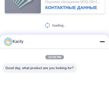
Подлежит обсуждению MOQ:100-49999 части
КОНТАКТНЫЕ ДАННЫЕ
loading...
Kacily
КОНТАКТНЫЕ ДАННЫЕ!
10:59 PM
Популярные категории
Все
Good day, what product are you looking for?
Пробирки Чистки Пены
Пробирки Подсказки Пены
Пробирки Полиэстера
Набор Камеры Очищая
Пробирки Собрания Образца
Устранимая Стерильная Пробирка