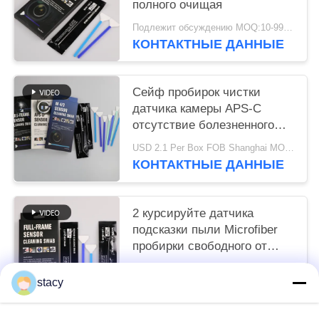
полного очищая
Подлежит обсуждению MOQ:10-999 части
КОНТАКТНЫЕ ДАННЫЕ
Сейф пробирок чистки
датчика камеры APS-C
отсутствие болезненного
индивидуального пакета
USD 2.1 Per Box FOB Shanghai MOQ:10 коробок
КОНТАКТНЫЕ ДАННЫЕ
2 курсируйте датчика
подсказки пыли Microfiber
пробирки свободного от
очищая для камеры CCD
Подлежит обсуждению MOQ:10-999 части
stacy
КОНТАКТНЫЕ ДАННЫЕ