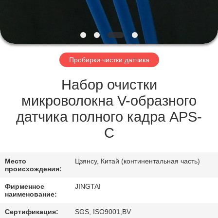
ЗАВОДУ
КОНТРОЛЬ
КАЧЕСТВА
Пробирки чистки датчика
СВЯЖИТЕСЬ
Набор очистки
С
микроволокна V-образного
НАМИ
датчика полного кадра APS-
C
НОВОСТИ
Место
Цзянсу, Китай (континентальная часть)
происхождения:
СЛУЧАИ
Фирменное
JINGTAI
наименование:
ЗАПРОСИТЕ
Сертификация:
SGS; ISO9001;BV