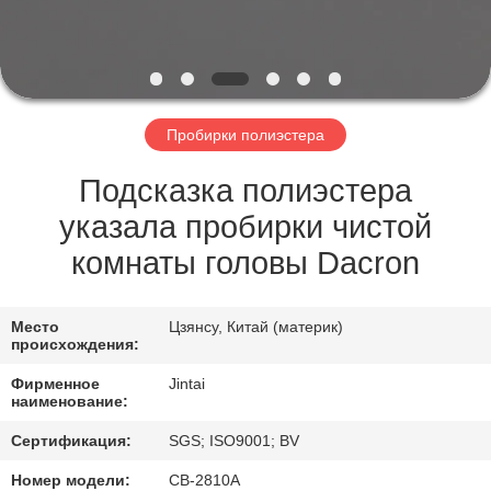
ЗАВОДУ
КОНТРОЛЬ
КАЧЕСТВА
Пробирки полиэстера
СВЯЖИТЕСЬ
Подсказка полиэстера
С
указала пробирки чистой
НАМИ
комнаты головы Dacron
НОВОСТИ
Место
Цзянсу, Китай (материк)
происхождения:
Фирменное
Jintai
СЛУЧАИ
наименование:
Сертификация:
SGS; ISO9001; BV
ЗАПРОСИТЕ
Номер модели:
СВ-2810А