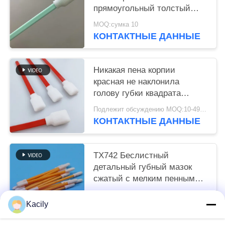
прямоугольный толстый
губчатый наконечник
MOQ:сумка 10
принтер Чистая
КОНТАКТНЫЕ ДАННЫЕ
Никакая пена корпии
красная не наклонила
голову губки квадрата
прямоугольника пробирок
Подлежит обсуждению MOQ:10-4999 сумки
КОНТАКТНЫЕ ДАННЫЕ
TX742 Беслистный
детальный губный мазок
сжатый с мелким пенным
наконечником чистой
Подлежит обсуждению MOQ:100-9999 части
комнаты для очистки на
Kacily
КОНТАКТНЫЕ ДАННЫЕ
заводе