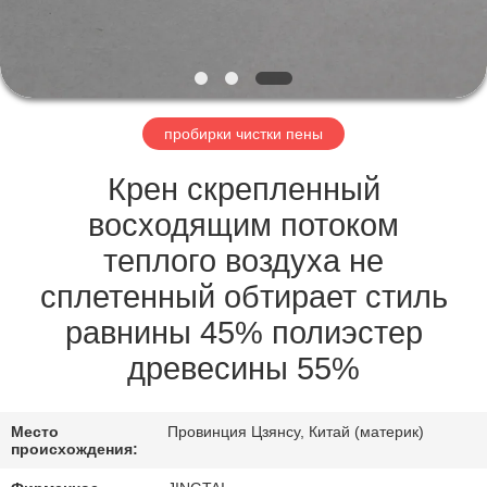
ЗАВОДУ
КОНТРОЛЬ
КАЧЕСТВА
пробирки чистки пены
СВЯЖИТЕСЬ
Крен скрепленный
С
восходящим потоком
НАМИ
теплого воздуха не
сплетенный обтирает стиль
НОВОСТИ
равнины 45% полиэстер
древесины 55%
СЛУЧАИ
Место
Провинция Цзянсу, Китай (материк)
ЗАПРОСИТЕ
происхождения: