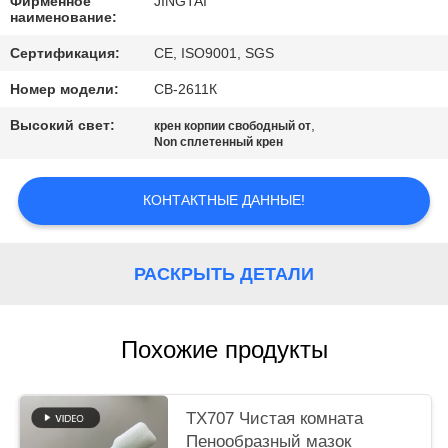
ЦИТАТУ
Фирменное
JINGTAI
наименование:
Сертификация:
CE, ISO9001, SGS
КАРТА
Номер модели:
СВ-2611К
САЙТА
Высокий свет:
,
крен корпии свободный от
Non сплетенный крен
PRIVACY
POLICY
КОНТАКТНЫЕ ДАННЫЕ!
РАСКРЫТЬ ДЕТАЛИ
Похожие продукты
TX707 Чистая комната
Пенообразный мазок